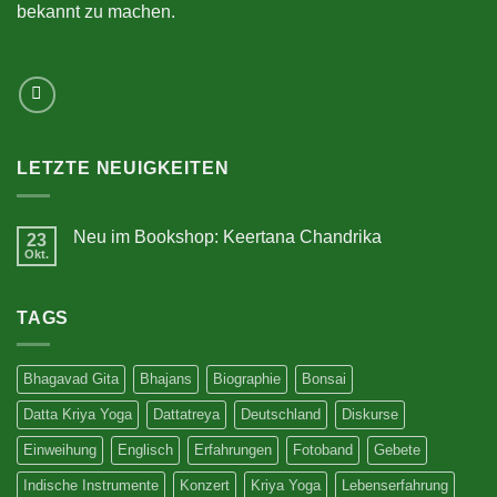
bekannt zu machen.
LETZTE NEUIGKEITEN
Neu im Bookshop: Keertana Chandrika
23
Okt.
Keine
Kommentare
zu
Neu
TAGS
im
Bookshop:
Keertana
Chandrika
Bhagavad Gita
Bhajans
Biographie
Bonsai
Datta Kriya Yoga
Dattatreya
Deutschland
Diskurse
Einweihung
Englisch
Erfahrungen
Fotoband
Gebete
Indische Instrumente
Konzert
Kriya Yoga
Lebenserfahrung