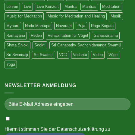
Lehren
Live
Live Konzert
Mantra
Mantras
Meditation
Music for Meditation
Music for Meditation and Healing
Musik
Mysuru
Nada Mantapa
Navaratri
Puja
Raga Sagara
Ramayana
Reden
Rehabilitation für Vögel
Sahasranama
Shata Shloki
Sookti
Sri Ganapathy Sachchidananda Swamiji
Sri Swamaiji
Sri Swamiji
VCD
Vedanta
Video
Vögel
Yoga
NEWSLETTER ANMELDUNG
Hiermit stimmen Sie der
Datenschutzerklärung
zu