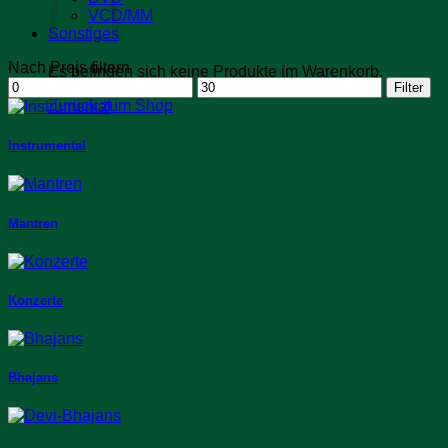
VCD/MM
Sonstiges
Nach Preis filtern
Es befinden sich keine Produkte im Warenkorb.
Min.
Max.
Filter
Preis
Preis
Zurück zum Shop
Instrumental
Mantren
Konzerte
Bhajans