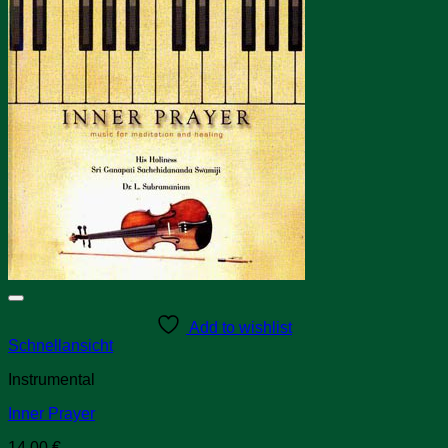
Add to wishlist
Schnellansicht
Instrumental
Inner Prayer
14,00
€