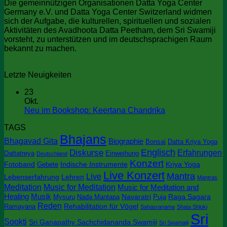
Die gemeinnützigen Organisationen Datta Yoga Center
Germany e.V. und Datta Yoga Center Switzerland widmen
sich der Aufgabe, die kulturellen, spirituellen und sozialen
Aktivitäten des Avadhoota Datta Peetham, dem Sri Swamiji
vorsteht, zu unterstützen und im deutschsprachigen Raum
bekannt zu machen.
Letzte Neuigkeiten
23
Okt.
Keine
Neu im Bookshop: Keertana Chandrika
Kommentare
TAGS
zu
Bhajans
Neu
Bhagavad Gita
Biographie
Bonsai
Datta Kriya Yoga
im
Englisch
Diskurse
Erfahrungen
Dattatreya
Einweihung
Deutschland
Bookshop:
Konzert
Keertana
Fotoband
Indische Instrumente
Kriya Yoga
Gebete
Chandrika
Live Konzert
Mantra
Live
Lebenserfahrung
Lehren
Mantras
Meditation
Music for Meditation
Music for Meditation and
Healing
Musik
Navaratri
Raga Sagara
Mysuru
Nada Mantapa
Puja
Reden
Rehabilitation für Vögel
Ramayana
Sahasranama
Shata Shloki
Sri
Sookti
Sri Ganapathy Sachchidananda Swamiji
Sri Swamaiji