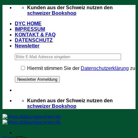
Zum
Kunden aus der Schweiz nutzen den
Inhalt
schweizer Bookshop
springen
DYC HOME
IMPRESSUM
KONTAKT & FAQ
DATENSCHUTZ
Newsletter
Hiermit stimmen Sie der
Datenschutzerklärung
zu
Kunden aus der Schweiz nutzen den
schweizer Bookshop