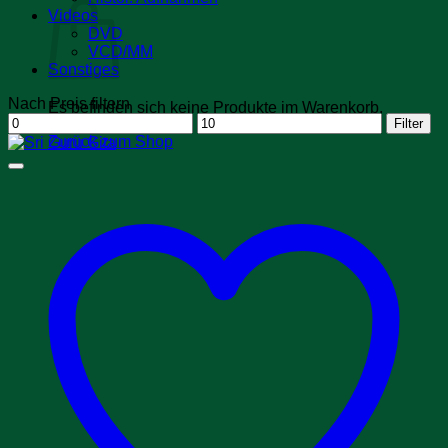
Videos
DVD
VCD/MM
Sonstiges
Nach Preis filtern
Es befinden sich keine Produkte im Warenkorb.
Min.
Max.
Filter
Preis
Preis
Zurück zum Shop