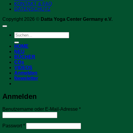
KONTAKT & FAQ
DATENSCHUTZ
Copyright 2026 ©
Datta Yoga Center Germany e.V.
Suchen
nach:
HOME
NEU
BÜCHER
CDs
VIDEOS
Anmelden
Newsletter
Anmelden
Erforderlich
Benutzername oder E-Mail-Adresse
*
Erforderlich
Passwort
*