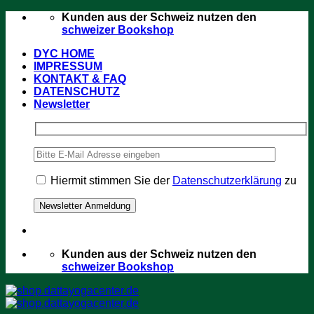
Zum
Kunden aus der Schweiz nutzen den
Inhalt
schweizer Bookshop
springen
DYC HOME
IMPRESSUM
KONTAKT & FAQ
DATENSCHUTZ
Newsletter
Hiermit stimmen Sie der
Datenschutzerklärung
zu
Kunden aus der Schweiz nutzen den
schweizer Bookshop