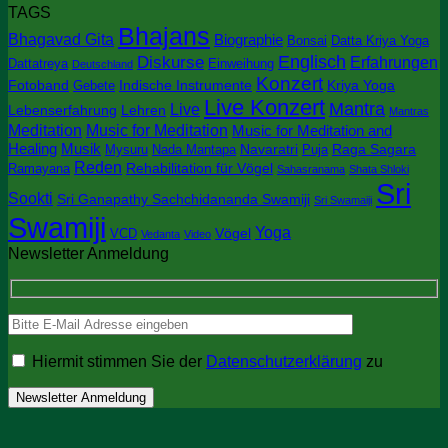
TAGS
zu
Bhajans
Neu
Bhagavad Gita
Biographie
Bonsai
Datta Kriya Yoga
im
Englisch
Diskurse
Erfahrungen
Dattatreya
Einweihung
Deutschland
Bookshop:
Konzert
Keertana
Fotoband
Indische Instrumente
Kriya Yoga
Gebete
Chandrika
Live Konzert
Mantra
Live
Lebenserfahrung
Lehren
Mantras
Meditation
Music for Meditation
Music for Meditation and
Healing
Musik
Navaratri
Raga Sagara
Mysuru
Nada Mantapa
Puja
Reden
Rehabilitation für Vögel
Ramayana
Sahasranama
Shata Shloki
Sri
Sookti
Sri Ganapathy Sachchidananda Swamiji
Sri Swamaiji
Swamiji
Yoga
Vögel
VCD
Vedanta
Video
Newsletter Anmeldung
Hiermit stimmen Sie der
Datenschutzerklärung
zu
P