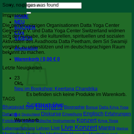
Suchen
Sorry, no pages was found
nach:
Impressum
HOME
NEU
Die gemeinnützigen Organisationen Datta Yoga Center
BÜCHER
Germany e.V. und Datta Yoga Center Switzerland widmen
CDs
sich der Aufgabe, die kulturellen, spirituellen und sozialen
VIDEOS
Aktivitäten des Avadhoota Datta Peetham, dem Sri Swamiji
vorsteht, zu unterstützen und im deutschsprachigen Raum
Anmelden
bekannt zu machen.
Warenkorb /
0,00
€
0
Letzte Neuigkeiten
23
Okt.
Keine
Neu im Bookshop: Keertana Chandrika
Kommentare
Es befinden sich keine Produkte im Warenkorb.
TAGS
zu
Bhajans
Neu
Zurück zum Shop
Bhagavad Gita
Biographie
Bonsai
Datta Kriya Yoga
im
Englisch
Diskurse
Erfahrungen
Dattatreya
0
Einweihung
Deutschland
Bookshop:
Konzert
Warenkorb
Keertana
Fotoband
Indische Instrumente
Kriya Yoga
Gebete
Chandrika
Live Konzert
Mantra
Live
Lebenserfahrung
Lehren
Mantras