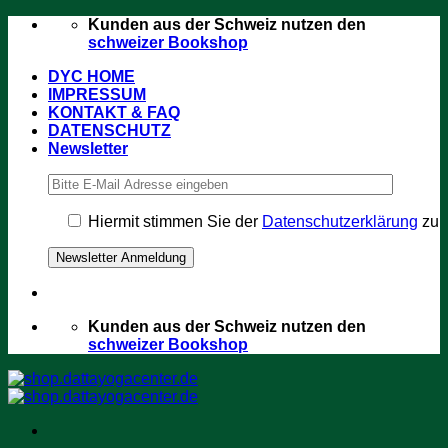
Zum
Kunden aus der Schweiz nutzen den
Inhalt
schweizer Bookshop
springen
DYC HOME
IMPRESSUM
KONTAKT & FAQ
DATENSCHUTZ
Newsletter
Hiermit stimmen Sie der
Datenschutzerklärung
zu
Kunden aus der Schweiz nutzen den
schweizer Bookshop