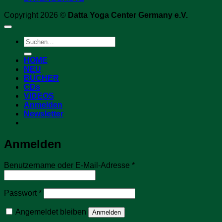
Copyright 2026 ©
Datta Yoga Center Germany e.V.
Suchen
nach:
HOME
NEU
BÜCHER
CDs
VIDEOS
Anmelden
Newsletter
Anmelden
Erforderlich
Benutzername oder E-Mail-Adresse
*
Erforderlich
Passwort
*
Angemeldet bleiben
Anmelden