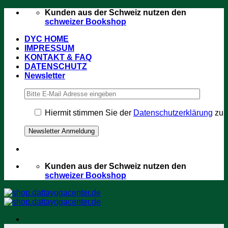
Zum
Kunden aus der Schweiz nutzen den
Inhalt
schweizer Bookshop
springen
DYC HOME
IMPRESSUM
KONTAKT & FAQ
DATENSCHUTZ
Newsletter
Hiermit stimmen Sie der
Datenschutzerklärung
zu
Kunden aus der Schweiz nutzen den
schweizer Bookshop