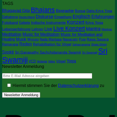
TAGS
zu
Bhajans
Neu
Bhagavad Gita
Biographie
Bonsai
Datta Kriya Yoga
im
Englisch
Diskurse
Erfahrungen
Dattatreya
Einweihung
Deutschland
Bookshop:
Konzert
Keertana
Fotoband
Indische Instrumente
Kriya Yoga
Gebete
Chandrika
Live Konzert
Mantra
Live
Lebenserfahrung
Lehren
Mantras
Meditation
Music for Meditation
Music for Meditation and
Healing
Musik
Navaratri
Raga Sagara
Mysuru
Nada Mantapa
Puja
Reden
Rehabilitation für Vögel
Ramayana
Sahasranama
Shata Shloki
Sri
Sookti
Sri Ganapathy Sachchidananda Swamiji
Sri Swamaiji
Swamiji
Yoga
Vögel
VCD
Vedanta
Video
Newsletter Anmeldung
Hiermit stimmen Sie der
Datenschutzerklärung
zu
P