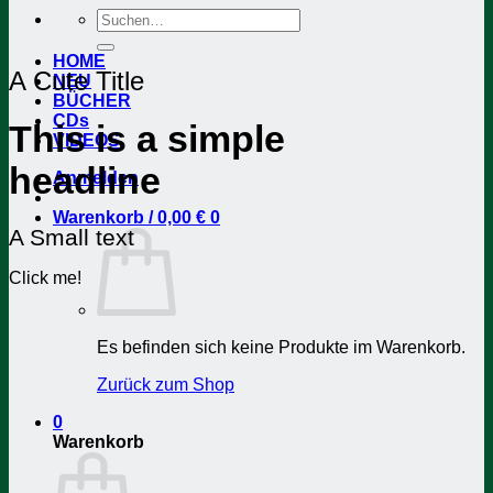
Suchen
nach:
HOME
A Cute Title
NEU
BÜCHER
CDs
This is a simple
VIDEOS
headline
Anmelden
Warenkorb /
0,00
€
0
A Small text
Click me!
Es befinden sich keine Produkte im Warenkorb.
Zurück zum Shop
0
Warenkorb