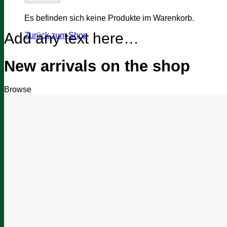
Es befinden sich keine Produkte im Warenkorb.
Add any text here…
Zurück zum Shop
New arrivals on the shop
Browse