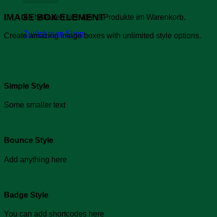
IMAGE BOX ELEMENT
Es befinden sich keine Produkte im Warenkorb.
Zurück zum Shop
Create amazing image boxes with unlimited style options.
Simple Style
Some smaller text
Bounce Style
Add anything here
Badge Style
You can add shortcodes here