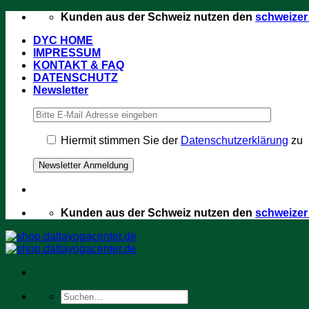
Zum
Kunden aus der Schweiz nutzen den
schweize
Inhalt
DYC HOME
springen
IMPRESSUM
KONTAKT & FAQ
DATENSCHUTZ
Newsletter
Hiermit stimmen Sie der
Datenschutzerklärung
zu
Kunden aus der Schweiz nutzen den
schweize
Suchen
nach: