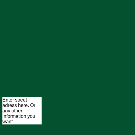
Enter street
adress here. Or
any other
information you
want.