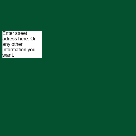
Enter street
adress here. Or
any other
information you
want.