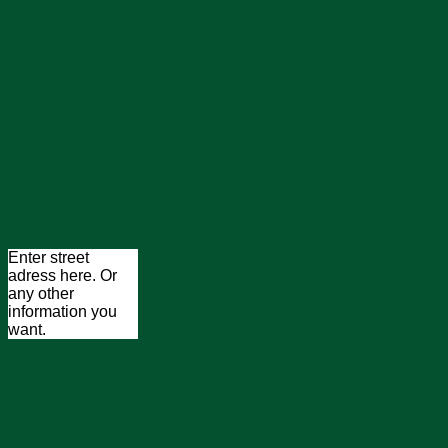
Enter street
adress here. Or
any other
information you
want.