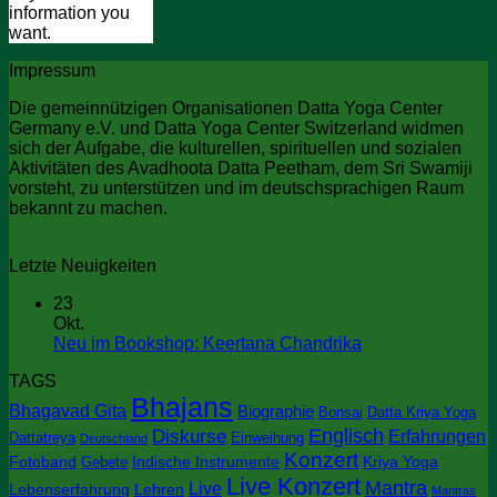
information you
want.
Impressum
Die gemeinnützigen Organisationen Datta Yoga Center
Germany e.V. und Datta Yoga Center Switzerland widmen
sich der Aufgabe, die kulturellen, spirituellen und sozialen
Aktivitäten des Avadhoota Datta Peetham, dem Sri Swamiji
vorsteht, zu unterstützen und im deutschsprachigen Raum
bekannt zu machen.
Letzte Neuigkeiten
23
Okt.
Keine
Neu im Bookshop: Keertana Chandrika
Kommentare
TAGS
zu
Bhajans
Neu
Bhagavad Gita
Biographie
Bonsai
Datta Kriya Yoga
im
Englisch
Diskurse
Erfahrungen
Dattatreya
Einweihung
Deutschland
Bookshop:
Konzert
Keertana
Fotoband
Indische Instrumente
Kriya Yoga
Gebete
Chandrika
Live Konzert
Mantra
Live
Lebenserfahrung
Lehren
Mantras