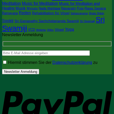
Meditation
Music for Meditation
Music for Meditation and
Healing
Musik
Navaratri
Raga Sagara
Mysuru
Nada Mantapa
Puja
Reden
Rehabilitation für Vögel
Ramayana
Sahasranama
Shata Shloki
Sri
Sookti
Sri Ganapathy Sachchidananda Swamiji
Sri Swamaiji
Swamiji
Yoga
Vögel
VCD
Vedanta
Video
Newsletter Anmeldung
Hiermit stimmen Sie der
Datenschutzerklärung
zu
P