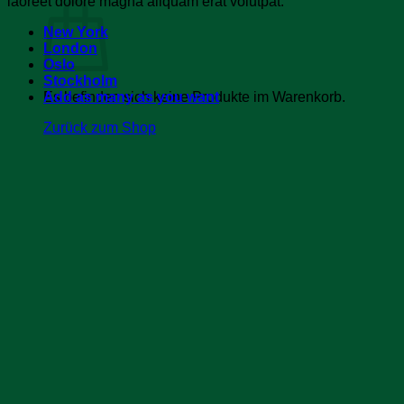
laoreet dolore magna aliquam erat volutpat.
New York
London
Oslo
Stockholm
Es befinden sich keine Produkte im Warenkorb.
Add as many as you want
Zurück zum Shop