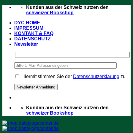
Zum
Kunden aus der Schweiz nutzen den
Inhalt
schweizer Bookshop
springen
DYC HOME
IMPRESSUM
KONTAKT & FAQ
DATENSCHUTZ
Newsletter
Hiermit stimmen Sie der
Datenschutzerklärung
zu
Kunden aus der Schweiz nutzen den
schweizer Bookshop