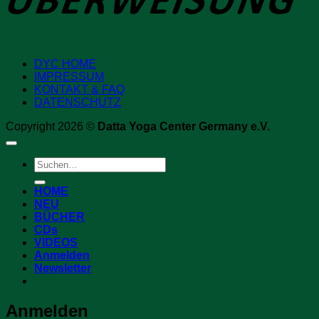
DYC HOME
IMPRESSUM
KONTAKT & FAQ
DATENSCHUTZ
Copyright 2026 ©
Datta Yoga Center Germany e.V.
Suchen
nach:
HOME
NEU
BÜCHER
CDs
VIDEOS
Anmelden
Newsletter
Anmelden