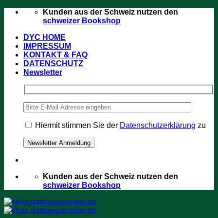
Zum
Kunden aus der Schweiz nutzen den
Inhalt
schweizer Bookshop
springen
DYC HOME
IMPRESSUM
KONTAKT & FAQ
DATENSCHUTZ
Newsletter
Hiermit stimmen Sie der
Datenschutzerklärung
zu
Kunden aus der Schweiz nutzen den
schweizer Bookshop