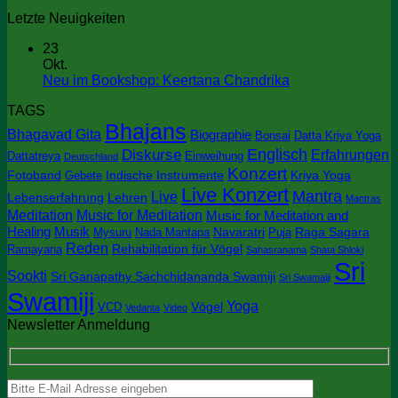
Letzte Neuigkeiten
23
Okt.
Keine
Neu im Bookshop: Keertana Chandrika
Kommentare
TAGS
zu
Bhajans
Neu
Bhagavad Gita
Biographie
Bonsai
Datta Kriya Yoga
im
Englisch
Diskurse
Erfahrungen
Dattatreya
Einweihung
Deutschland
Bookshop:
Konzert
Keertana
Fotoband
Indische Instrumente
Kriya Yoga
Gebete
Chandrika
Live Konzert
Mantra
Live
Lebenserfahrung
Lehren
Mantras
Meditation
Music for Meditation
Music for Meditation and
Healing
Musik
Navaratri
Raga Sagara
Mysuru
Nada Mantapa
Puja
Reden
Rehabilitation für Vögel
Ramayana
Sahasranama
Shata Shloki
Sri
Sookti
Sri Ganapathy Sachchidananda Swamiji
Sri Swamaiji
Swamiji
Yoga
Vögel
VCD
Vedanta
Video
Newsletter Anmeldung