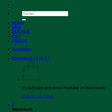
Suchen
nach:
HOME
NEU
BÜCHER
CDs
VIDEOS
Anmelden
Warenkorb /
0,00
€
0
Es befinden sich keine Produkte im Warenkorb.
Zurück zum Shop
0
Warenkorb