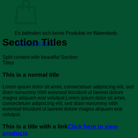
Es befinden sich keine Produkte im Warenkorb.
Section Titles
Zurück zum Shop
Split content with beautiful Section
Titles
This is a normal title
Lorem ipsum dolor sit amet, consectetuer adipiscing elit, sed
diam nonummy nibh euismod tincidunt ut laoreet dolore
magna aliquam erat volutpat.Lorem ipsum dolor sit amet,
consectetuer adipiscing elit, sed diam nonummy nibh
euismod tincidunt ut laoreet dolore magna aliquam erat
volutpat.
This is a title with a link
Click here to view
products