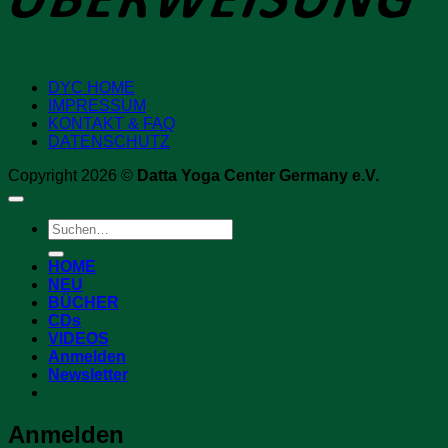
DYC HOME
IMPRESSUM
KONTAKT & FAQ
DATENSCHUTZ
Copyright 2026 ©
Datta Yoga Center Germany e.V.
Suchen
nach:
HOME
NEU
BÜCHER
CDs
VIDEOS
Anmelden
Newsletter
Anmelden