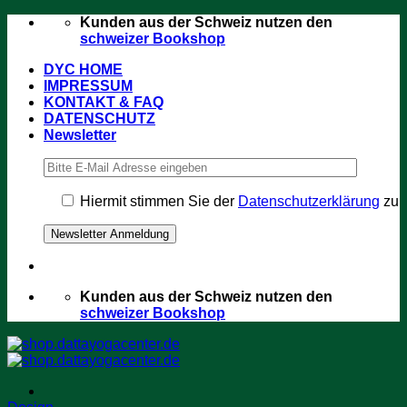
Zum
Kunden aus der Schweiz nutzen den
Inhalt
schweizer Bookshop
springen
DYC HOME
IMPRESSUM
KONTAKT & FAQ
DATENSCHUTZ
Newsletter
Hiermit stimmen Sie der
Datenschutzerklärung
zu
Kunden aus der Schweiz nutzen den
schweizer Bookshop