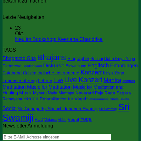
bekannt zu machen.
Letzte Neuigkeiten
23
Okt.
Keine
Neu im Bookshop: Keertana Chandrika
Kommentare
TAGS
zu
Bhajans
Neu
Bhagavad Gita
Biographie
Bonsai
Datta Kriya Yoga
im
Englisch
Diskurse
Erfahrungen
Dattatreya
Einweihung
Deutschland
Bookshop:
Konzert
Keertana
Fotoband
Indische Instrumente
Kriya Yoga
Gebete
Chandrika
Live Konzert
Mantra
Live
Lebenserfahrung
Lehren
Mantras
Meditation
Music for Meditation
Music for Meditation and
Healing
Musik
Navaratri
Raga Sagara
Mysuru
Nada Mantapa
Puja
Reden
Rehabilitation für Vögel
Ramayana
Sahasranama
Shata Shloki
Sri
Sookti
Sri Ganapathy Sachchidananda Swamiji
Sri Swamaiji
Swamiji
Yoga
Vögel
VCD
Vedanta
Video
Newsletter Anmeldung