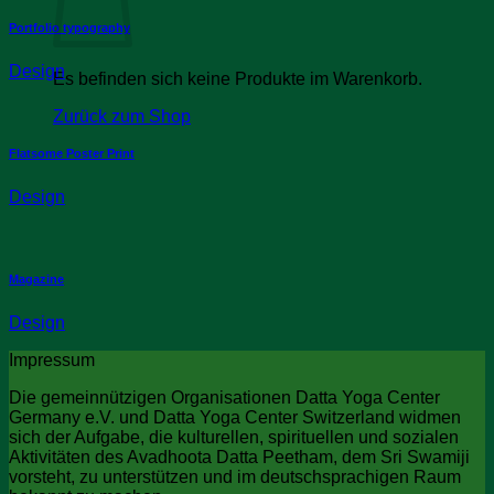
Portfolio typography
Design
Es befinden sich keine Produkte im Warenkorb.
Zurück zum Shop
Flatsome Poster Print
Design
Magazine
Design
Impressum
Die gemeinnützigen Organisationen Datta Yoga Center
Germany e.V. und Datta Yoga Center Switzerland widmen
sich der Aufgabe, die kulturellen, spirituellen und sozialen
Aktivitäten des Avadhoota Datta Peetham, dem Sri Swamiji
vorsteht, zu unterstützen und im deutschsprachigen Raum