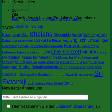
Letzte Neuigkeiten
23
Okt.
Es befinden sich keine Produkte im Warenkorb.
Keine
Neu im Bookshop: Keertana Chandrika
Kommentare
Zurück zum Shop
TAGS
zu
Bhajans
Neu
Bhagavad Gita
Biographie
Bonsai
Datta Kriya Yoga
im
Englisch
Diskurse
Erfahrungen
Dattatreya
Einweihung
Deutschland
Bookshop:
Konzert
Keertana
Fotoband
Indische Instrumente
Kriya Yoga
Gebete
Chandrika
Live Konzert
Mantra
Live
Lebenserfahrung
Lehren
Mantras
Meditation
Music for Meditation
Music for Meditation and
Healing
Musik
Navaratri
Raga Sagara
Mysuru
Nada Mantapa
Puja
Reden
Rehabilitation für Vögel
Ramayana
Sahasranama
Shata Shloki
Sri
Sookti
Sri Ganapathy Sachchidananda Swamiji
Sri Swamaiji
Swamiji
Yoga
Vögel
VCD
Vedanta
Video
Newsletter Anmeldung
Hiermit stimmen Sie der
Datenschutzerklärung
zu