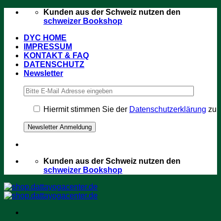
Zum
Kunden aus der Schweiz nutzen den
Inhalt
schweizer Bookshop
springen
DYC HOME
IMPRESSUM
KONTAKT & FAQ
DATENSCHUTZ
Newsletter
Hiermit stimmen Sie der
Datenschutzerklärung
zu
Kunden aus der Schweiz nutzen den
schweizer Bookshop