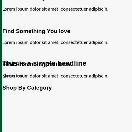
Lorem ipsum dolor sit amet, consectetuer adipiscin.
Find Something You love
Lorem ipsum dolor sit amet, consectetuer adipiscin.
This is a simple headline
Find Something You love
Shop now
Lorem ipsum dolor sit amet, consectetuer adipiscin.
Shop By Category