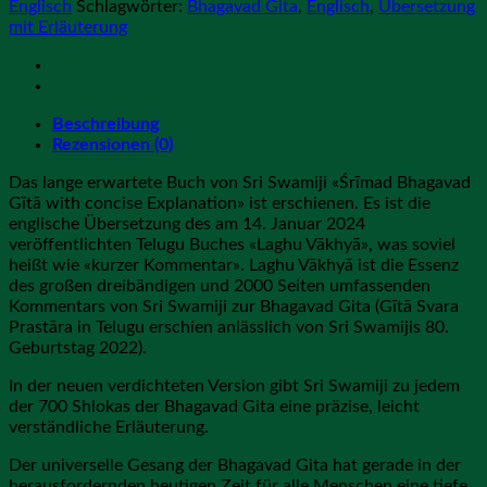
mit
Englisch
Schlagwörter:
Bhagavad Gita
,
Englisch
,
Übersetzung
Erklärung
mit Erläuterung
Menge
Beschreibung
Rezensionen (0)
Das lange erwartete Buch von Sri Swamiji «Śrīmad Bhagavad
Gītā with concise Explanation» ist erschienen. Es ist die
englische Übersetzung des am 14. Januar 2024
veröffentlichten Telugu Buches «Laghu Vākhyā», was soviel
heißt wie «kurzer Kommentar». Laghu Vākhyā ist die Essenz
des großen dreibändigen und 2000 Seiten umfassenden
Kommentars von Sri Swamiji zur Bhagavad Gita (Gītā Svara
Prastāra in Telugu erschien anlässlich von Sri Swamijis 80.
Geburtstag 2022).
In der neuen verdichteten Version gibt Sri Swamiji zu jedem
der 700 Shlokas der Bhagavad Gita eine präzise, leicht
verständliche Erläuterung.
Der universelle Gesang der Bhagavad Gita hat gerade in der
herausfordernden heutigen Zeit für alle Menschen eine tiefe