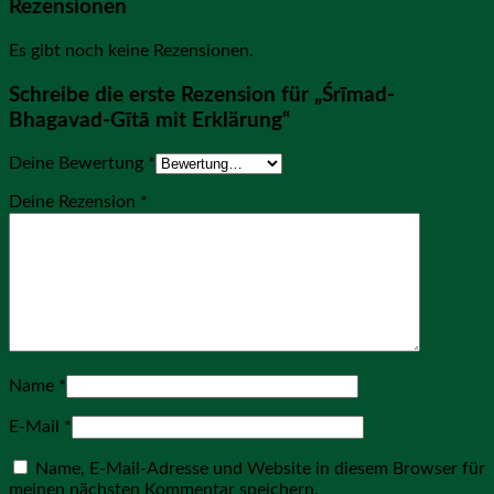
Rezensionen
Es gibt noch keine Rezensionen.
Schreibe die erste Rezension für „Śrīmad-
Bhagavad-Gītā mit Erklärung“
Deine Bewertung
*
Deine Rezension
*
Name
*
E-Mail
*
Name, E-Mail-Adresse und Website in diesem Browser für
meinen nächsten Kommentar speichern.