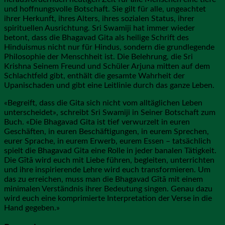
und hoffnungsvolle Botschaft. Sie gilt für alle, ungeachtet
ihrer Herkunft, ihres Alters, ihres sozialen Status, ihrer
spirituellen Ausrichtung. Sri Swamiji hat immer wieder
betont, dass die Bhagavad Gita als heilige Schrift des
Hinduismus nicht nur für Hindus, sondern die grundlegende
Philosophie der Menschheit ist. Die Belehrung, die Sri
Krishna Seinem Freund und Schüler Arjuna mitten auf dem
Schlachtfeld gibt, enthält die gesamte Wahrheit der
Upanischaden und gibt eine Leitlinie durch das ganze Leben.
«Begreift, dass die Gita sich nicht vom alltäglichen Leben
unterscheidet», schreibt Sri Swamiji in Seiner Botschaft zum
Buch. «Die Bhagavad Gita ist tief verwurzelt in euren
Geschäften, in euren Beschäftigungen, in eurem Sprechen,
eurer Sprache, in eurem Erwerb, eurem Essen – tatsächlich
spielt die Bhagavad Gita eine Rolle in jeder banalen Tätigkeit.
Die Gītā wird euch mit Liebe führen, begleiten, unterrichten
und ihre inspirierende Lehre wird euch transformieren. Um
das zu erreichen, muss man die Bhagavad Gītā mit einem
minimalen Verständnis ihrer Bedeutung singen. Genau dazu
wird euch eine komprimierte Interpretation der Verse in die
Hand gegeben.»