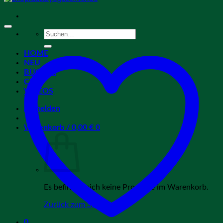
Suchen
nach:
HOME
NEU
BÜCHER
CDs
VIDEOS
Anmelden
Warenkorb /
0,00
€
0
Es befinden sich keine Produkte im Warenkorb.
Zurück zum Shop
0