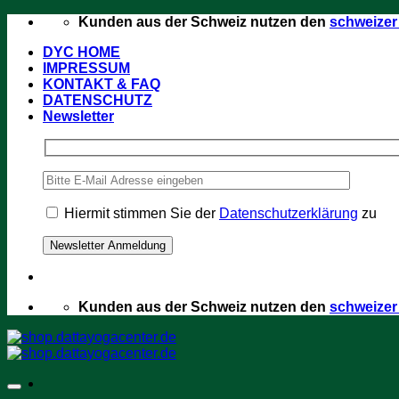
Zum
Kunden aus der Schweiz nutzen den
schweize
Inhalt
DYC HOME
springen
IMPRESSUM
KONTAKT & FAQ
DATENSCHUTZ
Newsletter
Hiermit stimmen Sie der
Datenschutzerklärung
zu
Kunden aus der Schweiz nutzen den
schweize