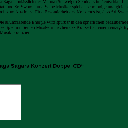
a Sagara anlässlich des Mauna (Schweige) Seminars in Deutschland.
t und Sri Swamiji und Seine Musiker spielten sehr innige und gleichze
nheit zum Ausdruck. Eine Besonderheit des Konzertes ist, dass Sri Sw
Die allumfassende Energie wird spürbar in den sphärischen bezaubern
ches Spiel mit Seinen Musikern machen das Konzert zu einem einzigartige
Musik produziert.
 Raga Sagara Konzert Doppel CD“