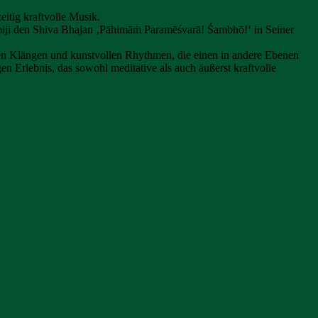
itig kraftvolle Musik.
amiji den Shiva Bhajan ‚Pāhimāṁ Paramēśvarā! Śambhō!‘ in Seiner
den Klängen und kunstvollen Rhythmen, die einen in andere Ebenen
n Erlebnis, das sowohl meditative als auch äußerst kraftvolle