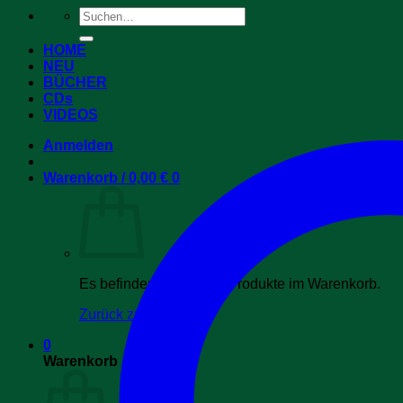
Suchen
nach:
HOME
NEU
BÜCHER
CDs
VIDEOS
Anmelden
Warenkorb /
0,00
€
0
Es befinden sich keine Produkte im Warenkorb.
Zurück zum Shop
0
Warenkorb