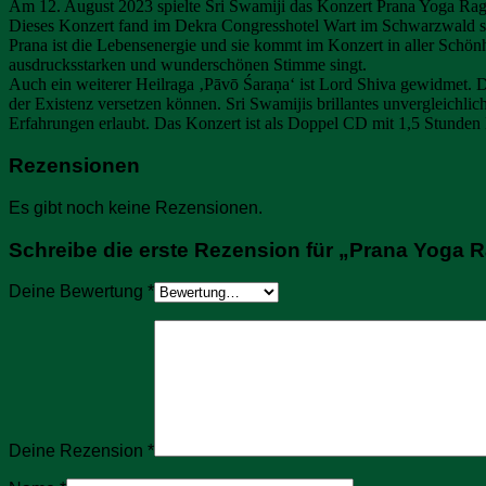
Am 12. August 2023 spielte Sri Swamiji das Konzert Prana Yoga Rag
Dieses Konzert fand im Dekra Congresshotel Wart im Schwarzwald stat
Prana ist die Lebensenergie und sie kommt im Konzert in aller Schö
ausdrucksstarken und wunderschönen Stimme singt.
Auch ein weiterer Heilraga ‚Pāvō Śaraṇa‘ ist Lord Shiva gewidmet. 
der Existenz versetzen können. Sri Swamijis brillantes unvergleichli
Erfahrungen erlaubt. Das Konzert ist als Doppel CD mit 1,5 Stunden 
Rezensionen
Es gibt noch keine Rezensionen.
Schreibe die erste Rezension für „Prana Yoga
Deine Bewertung
*
Deine Rezension
*