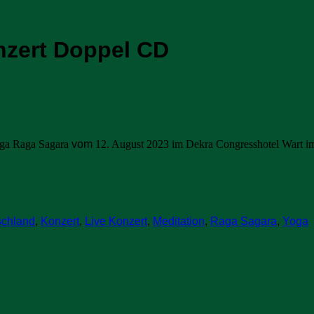
nzert Doppel CD
oga Raga Sagara
vom
12. August 2023
im Dekra Congresshotel Wart im
schland
,
Konzert
,
Live Konzert
,
Meditation
,
Raga Sagara
,
Yoga