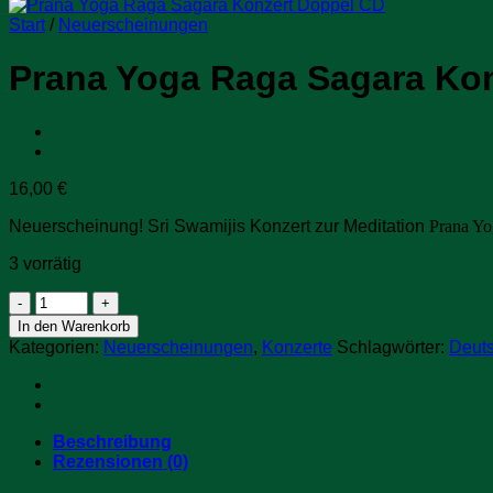
Start
/
Neuerscheinungen
Prana Yoga Raga Sagara Ko
16,00
€
Neuerscheinung! Sri Swamijis Konzert zur Meditation
Prana Y
3 vorrätig
Prana
Yoga
In den Warenkorb
Raga
Kategorien:
Neuerscheinungen
,
Konzerte
Schlagwörter:
Deut
Sagara
Konzert
Doppel
CD
Menge
Beschreibung
Rezensionen (0)