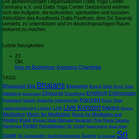
Die gemeinnützigen Organisationen Datta Yoga Center
Germany e.V. und Datta Yoga Center Switzerland widmen
sich der Aufgabe, die kulturellen, spirituellen und sozialen
Aktivitäten des Avadhoota Datta Peetham, dem Sri Swamiji
vorsteht, zu unterstützen und im deutschsprachigen Raum
bekannt zu machen.
Letzte Neuigkeiten
23
Okt.
Keine
Neu im Bookshop: Keertana Chandrika
Kommentare
TAGS
zu
Bhajans
Neu
Bhagavad Gita
Biographie
Bonsai
Datta Kriya Yoga
im
Englisch
Diskurse
Erfahrungen
Dattatreya
Einweihung
Deutschland
Bookshop:
Konzert
Keertana
Fotoband
Indische Instrumente
Kriya Yoga
Gebete
Chandrika
Live Konzert
Mantra
Live
Lebenserfahrung
Lehren
Mantras
Meditation
Music for Meditation
Music for Meditation and
Healing
Musik
Navaratri
Raga Sagara
Mysuru
Nada Mantapa
Puja
Reden
Rehabilitation für Vögel
Ramayana
Sahasranama
Shata Shloki
Sri
Sookti
Sri Ganapathy Sachchidananda Swamiji
Sri Swamaiji