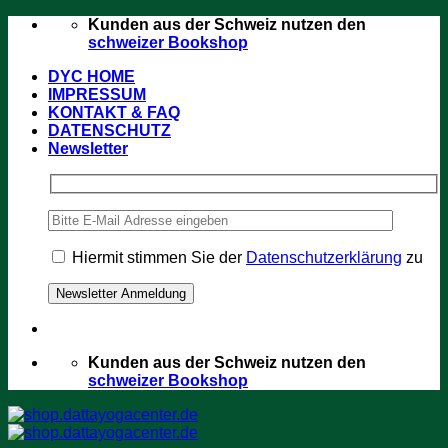
Zum
Kunden aus der Schweiz nutzen den
Inhalt
schweizer Bookshop
springen
DYC HOME
IMPRESSUM
KONTAKT & FAQ
DATENSCHUTZ
Newsletter
Hiermit stimmen Sie der
Datenschutzerklärung
zu
Kunden aus der Schweiz nutzen den
schweizer Bookshop