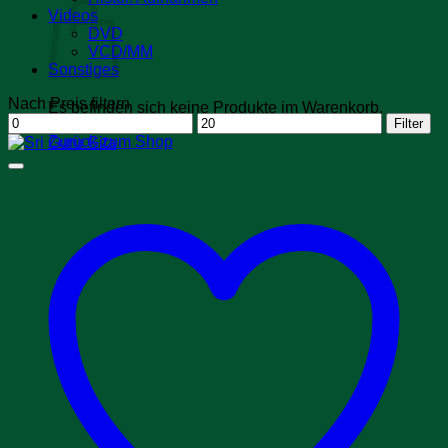
Videos
DVD
VCD/MM
Sonstiges
Nach Preis filtern
Es befinden sich keine Produkte im Warenkorb.
Min.
Max.
Filter
Preis
Preis
Zurück zum Shop