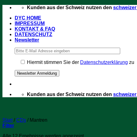
Zum
Kunden aus der Schweiz nutzen den
schweize
Inhalt
DYC HOME
springen
IMPRESSUM
KONTAKT & FAQ
DATENSCHUTZ
Newsletter
Hiermit stimmen Sie der
Datenschutzerklärung
zu
Kunden aus der Schweiz nutzen den
schweize
Start
/
CDs
/
Mantren
Filter
Alle 12 Ergebnisse werden angezeigt