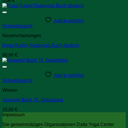
3,00
€
Add to wishlist
Schnellansicht
Neuerscheinungen
Raga Ragini Nadayoga Buch deutsch
90,00
€
Add to wishlist
Schnellansicht
Wissen
Souvenir Buch 75. Geburtstag
15,00
€
Impressum
Die gemeinnützigen Organisationen Datta Yoga Center