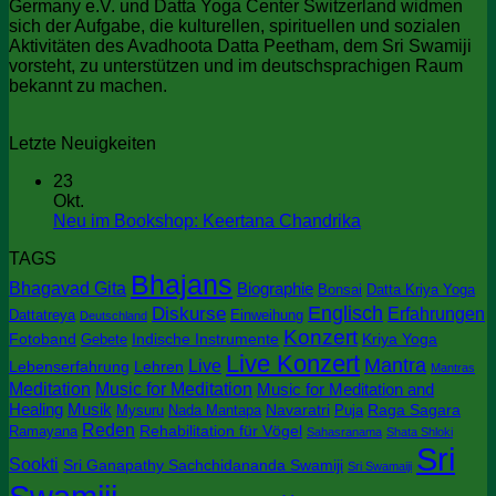
Germany e.V. und Datta Yoga Center Switzerland widmen
sich der Aufgabe, die kulturellen, spirituellen und sozialen
Aktivitäten des Avadhoota Datta Peetham, dem Sri Swamiji
vorsteht, zu unterstützen und im deutschsprachigen Raum
bekannt zu machen.
Letzte Neuigkeiten
23
Okt.
Keine
Neu im Bookshop: Keertana Chandrika
Kommentare
TAGS
zu
Bhajans
Neu
Bhagavad Gita
Biographie
Bonsai
Datta Kriya Yoga
im
Englisch
Diskurse
Erfahrungen
Dattatreya
Einweihung
Deutschland
Bookshop:
Konzert
Keertana
Fotoband
Indische Instrumente
Kriya Yoga
Gebete
Chandrika
Live Konzert
Mantra
Live
Lebenserfahrung
Lehren
Mantras
Meditation
Music for Meditation
Music for Meditation and
Healing
Musik
Navaratri
Raga Sagara
Mysuru
Nada Mantapa
Puja
Reden
Rehabilitation für Vögel
Ramayana
Sahasranama
Shata Shloki
Sri
Sookti
Sri Ganapathy Sachchidananda Swamiji
Sri Swamaiji