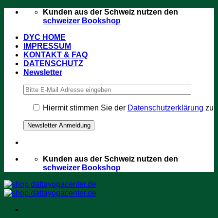
Zum
Kunden aus der Schweiz nutzen den
Inhalt
schweizer Bookshop
springen
DYC HOME
IMPRESSUM
KONTAKT & FAQ
DATENSCHUTZ
Newsletter
Hiermit stimmen Sie der
Datenschutzerklärung
zu
Kunden aus der Schweiz nutzen den
schweizer Bookshop