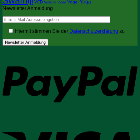
Swamiji
Yoga
Vögel
VCD
Vedanta
Video
Newsletter Anmeldung
Hiermit stimmen Sie der
Datenschutzerklärung
zu
P
V