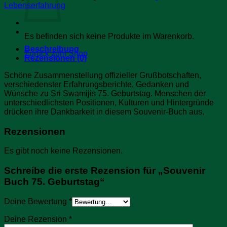
Geburtstag
Lebenserfahrung
Menge
Es befinden sich keine Produkte im Warenkorb.
Beschreibung
Zurück zum Shop
Rezensionen (0)
Schöne Zusammenstellung offizieller Grußbotschaften,
verschiedenster Erfahrungsberichte, Gedanken und
Wünsche zu Sri Swamijis 75. Geburtstag. Menschen der
unterschiedlichsten Positionen, Kulturen und Hintergründe
drücken ihre Dankbarkeit in diesem Souvenir-Buch aus.
Rezensionen
Es gibt noch keine Rezensionen.
Schreibe die erste Rezension für „Souvenir
Buch 75. Geburtstag“
Deine Bewertung
*
Deine Rezension
*