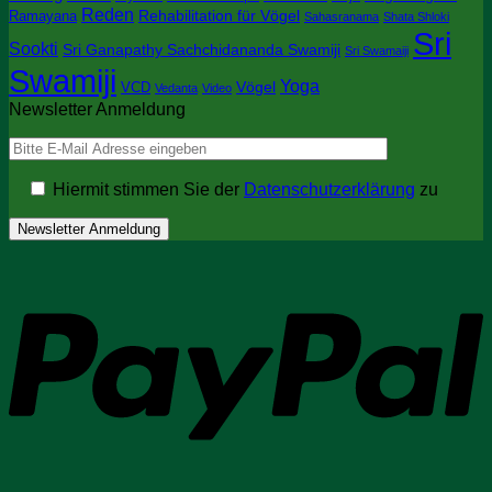
Reden
Rehabilitation für Vögel
Ramayana
Sahasranama
Shata Shloki
Sri
Sookti
Sri Ganapathy Sachchidananda Swamiji
Sri Swamaiji
Swamiji
Yoga
Vögel
VCD
Vedanta
Video
Newsletter Anmeldung
Hiermit stimmen Sie der
Datenschutzerklärung
zu
P