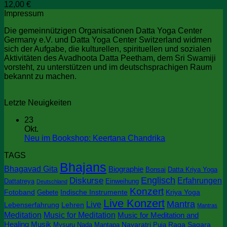
12,00
€
Impressum
Die gemeinnützigen Organisationen Datta Yoga Center
Germany e.V. und Datta Yoga Center Switzerland widmen
sich der Aufgabe, die kulturellen, spirituellen und sozialen
Aktivitäten des Avadhoota Datta Peetham, dem Sri Swamiji
vorsteht, zu unterstützen und im deutschsprachigen Raum
bekannt zu machen.
Letzte Neuigkeiten
23
Okt.
Keine
Neu im Bookshop: Keertana Chandrika
Kommentare
TAGS
zu
Bhajans
Neu
Bhagavad Gita
Biographie
Bonsai
Datta Kriya Yoga
im
Englisch
Diskurse
Erfahrungen
Dattatreya
Einweihung
Deutschland
Bookshop:
Konzert
Keertana
Fotoband
Indische Instrumente
Kriya Yoga
Gebete
Chandrika
Live Konzert
Mantra
Live
Lebenserfahrung
Lehren
Mantras
Meditation
Music for Meditation
Music for Meditation and
Healing
Musik
Navaratri
Raga Sagara
Mysuru
Nada Mantapa
Puja