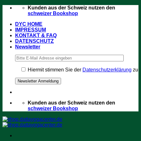
Zum
Kunden aus der Schweiz nutzen den
Inhalt
schweizer Bookshop
springen
DYC HOME
IMPRESSUM
KONTAKT & FAQ
DATENSCHUTZ
Newsletter
Hiermit stimmen Sie der
Datenschutzerklärung
zu
Kunden aus der Schweiz nutzen den
schweizer Bookshop