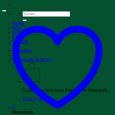
Suchen
nach:
HOME
NEU
BÜCHER
CDs
VIDEOS
Anmelden
Warenkorb /
0,00
€
0
Es befinden sich keine Produkte im Warenkorb.
Zurück zum Shop
0
Warenkorb