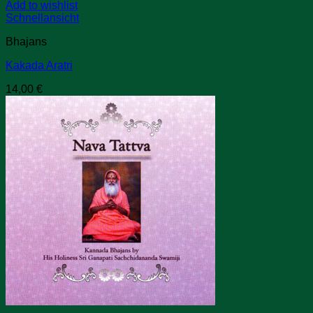
Add to wishlist
Schnellansicht
Bhajans
Kakada Aratri
14,00
€