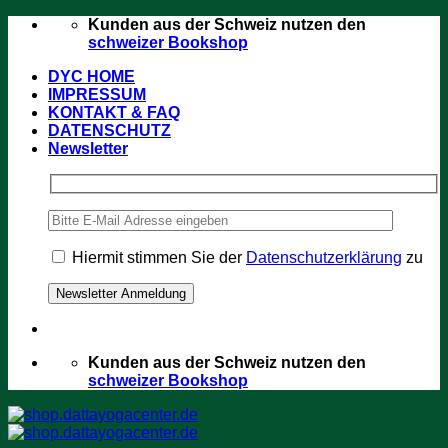
Zum
Kunden aus der Schweiz nutzen den
Inhalt
schweizer Bookshop
springen
DYC HOME
IMPRESSUM
KONTAKT & FAQ
DATENSCHUTZ
Newsletter
Hiermit stimmen Sie der
Datenschutzerklärung
zu
Kunden aus der Schweiz nutzen den
schweizer Bookshop