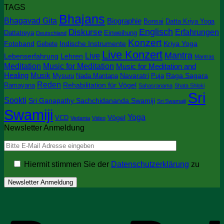
TAGS
zu
Bhajans
Neu
Bhagavad Gita
Biographie
Bonsai
Datta Kriya Yoga
im
Englisch
Diskurse
Erfahrungen
Dattatreya
Einweihung
Deutschland
Bookshop:
Konzert
Keertana
Fotoband
Indische Instrumente
Kriya Yoga
Gebete
Chandrika
Live Konzert
Mantra
Live
Lebenserfahrung
Lehren
Mantras
Meditation
Music for Meditation
Music for Meditation and
Healing
Musik
Navaratri
Raga Sagara
Mysuru
Nada Mantapa
Puja
Reden
Rehabilitation für Vögel
Ramayana
Sahasranama
Shata Shloki
Sri
Sookti
Sri Ganapathy Sachchidananda Swamiji
Sri Swamaiji
Swamiji
Yoga
Vögel
VCD
Vedanta
Video
Newsletter Anmeldung
Hiermit stimmen Sie der
Datenschutzerklärung
zu
P