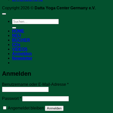
Copyright 2026 ©
Datta Yoga Center Germany e.V.
Suchen
nach:
HOME
NEU
BÜCHER
CDs
VIDEOS
Anmelden
Newsletter
Anmelden
Erforderlich
Benutzername oder E-Mail-Adresse
*
Erforderlich
Passwort
*
Angemeldet bleiben
Anmelden