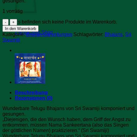
gesungen.
1 vorrätig
Namarchana
Es befinden sich keine Produkte im Warenkorb.
Telugu
In den Warenkorb
Bhajans
Zurück zum Shop
Kategorie:
Bhajan-Sammlungen
Schlagwörter:
Bhajans
,
Sri
Menge
Swamiji
Beschreibung
Rezensionen (0)
Wunderbare Telugu Bhajans von Sri Swamiji komponiert und
gesungen.
„Diejenigen, die den Wunsch haben, dem Griff der Angst zu
entkommen, müssen Nama Sankeertana (also das Singen
der göttlichen Namen) praktizieren.“ (Sri Swamiji)
Wunderbare Telugu Bhajans von Sri Swamiji komponiert und