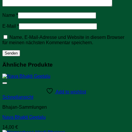
Name
*
E-Mail
*
Name, E-Mail-Adresse und Website in diesem Browser
für meinen nächsten Kommentar speichern.
Ähnliche Produkte
Add to wishlist
Schnellansicht
Bhajan-Sammlungen
Nava Bhakti Geetalu
14,00
€