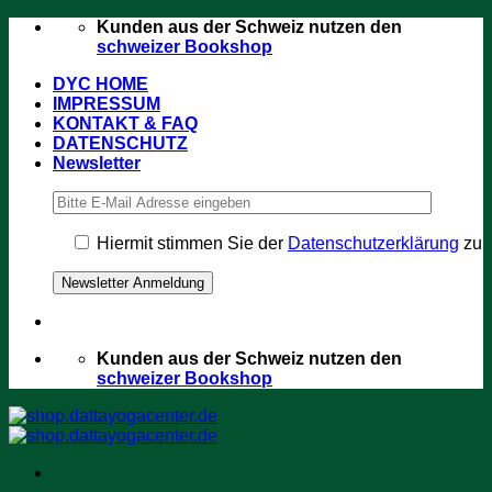
Zum
Kunden aus der Schweiz nutzen den
Inhalt
schweizer Bookshop
springen
DYC HOME
IMPRESSUM
KONTAKT & FAQ
DATENSCHUTZ
Newsletter
Hiermit stimmen Sie der
Datenschutzerklärung
zu
Kunden aus der Schweiz nutzen den
schweizer Bookshop