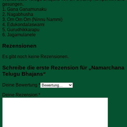
gesungen.
1. Gana Ganamunaku
2. Nagabhusha
3. Om Om Om (Ninnu Nammi)
4. Edukondalaswami
5. Gurudhikkarapu
6. Jagamulanele
Rezensionen
Es gibt noch keine Rezensionen.
Schreibe die erste Rezension für „Namarchana
Telugu Bhajans“
Deine Bewertung
*
Deine Rezension
*