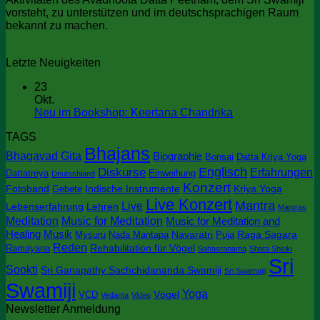
vorsteht, zu unterstützen und im deutschsprachigen Raum
bekannt zu machen.
Letzte Neuigkeiten
23
Okt.
Keine
Neu im Bookshop: Keertana Chandrika
Kommentare
TAGS
zu
Bhajans
Neu
Bhagavad Gita
Biographie
Bonsai
Datta Kriya Yoga
im
Englisch
Diskurse
Erfahrungen
Dattatreya
Einweihung
Deutschland
Bookshop:
Konzert
Keertana
Fotoband
Indische Instrumente
Kriya Yoga
Gebete
Chandrika
Live Konzert
Mantra
Live
Lebenserfahrung
Lehren
Mantras
Meditation
Music for Meditation
Music for Meditation and
Healing
Musik
Navaratri
Raga Sagara
Mysuru
Nada Mantapa
Puja
Reden
Rehabilitation für Vögel
Ramayana
Sahasranama
Shata Shloki
Sri
Sookti
Sri Ganapathy Sachchidananda Swamiji
Sri Swamaiji
Swamiji
Yoga
Vögel
VCD
Vedanta
Video
Newsletter Anmeldung