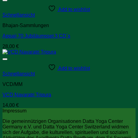
Add to wishlist
Schnellansicht
Bhajan-Sammlungen
Appaji 70 Jubiläumsset 3 CD´s
28,00
€
Add to wishlist
Schnellansicht
VCD/MM
VCD Navaratri Tripura
14,00
€
Impressum
Die gemeinnützigen Organisationen Datta Yoga Center
Germany e.V. und Datta Yoga Center Switzerland widmen
sich der Aufgabe, die kulturellen, spirituellen und sozialen
Aktivitäten des Avadhoota Datta Peetham, dem Sri Swamiji