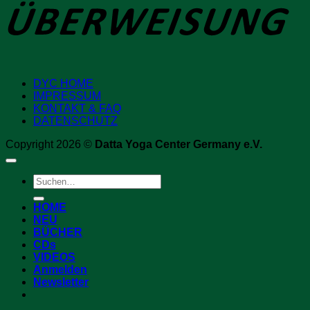
DYC HOME
IMPRESSUM
KONTAKT & FAQ
DATENSCHUTZ
Copyright 2026 ©
Datta Yoga Center Germany e.V.
Suchen
nach:
HOME
NEU
BÜCHER
CDs
VIDEOS
Anmelden
Newsletter