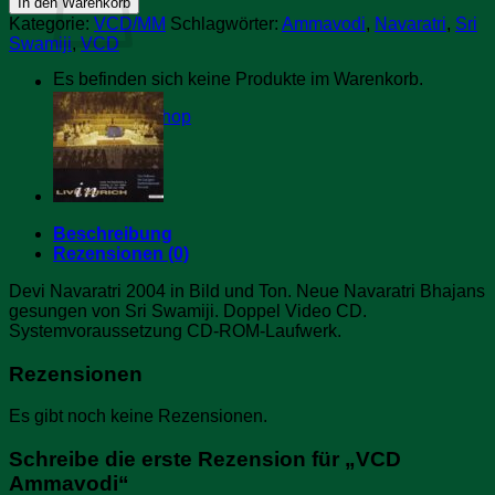
In den Warenkorb
Menge
Kategorie:
VCD/MM
Schlagwörter:
Ammavodi
,
Navaratri
,
Sri
Swamiji
,
VCD
Es befinden sich keine Produkte im Warenkorb.
Zurück zum Shop
Beschreibung
Rezensionen (0)
Devi Navaratri 2004 in Bild und Ton. Neue Navaratri Bhajans
gesungen von Sri Swamiji. Doppel Video CD.
Systemvoraussetzung CD-ROM-Laufwerk.
Rezensionen
Es gibt noch keine Rezensionen.
Schreibe die erste Rezension für „VCD
Ammavodi“