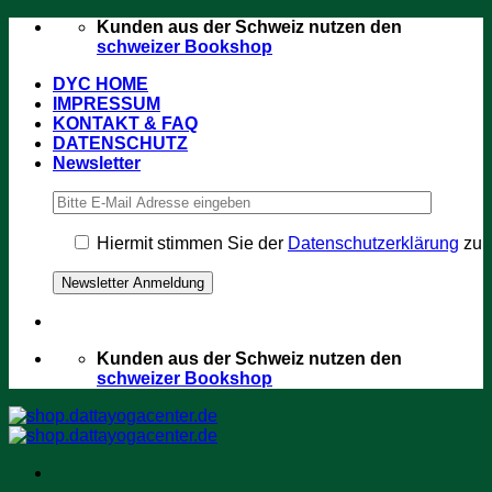
Zum
Kunden aus der Schweiz nutzen den
Inhalt
schweizer Bookshop
springen
DYC HOME
IMPRESSUM
KONTAKT & FAQ
DATENSCHUTZ
Newsletter
Hiermit stimmen Sie der
Datenschutzerklärung
zu
Kunden aus der Schweiz nutzen den
schweizer Bookshop