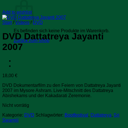
Add to wishlist
Start
/
Videos
/
DVD
Es befinden sich keine Produkte im Warenkorb.
DVD Dattatreya Jayanti
Zurück zum Shop
2007
18,00
€
DVD Dokumentarfilm zu den Feiern von Dattatreya Jayanti
2007 im Mysore Ashram. Live-Mitschnitt des Dattatreya
Abishekams und der Kakadarati Zeremonie.
Nicht vorrätig
Kategorie:
DVD
Schlagwörter:
Bootfestival
,
Dattatreya
,
Sri
Swamiji