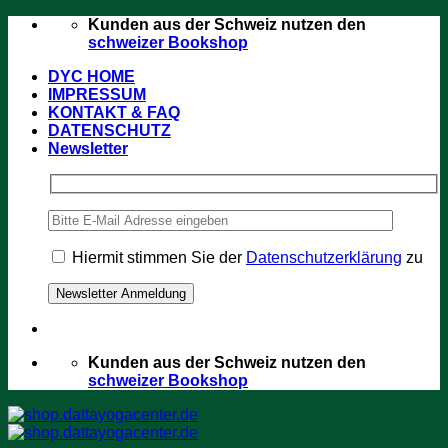
Zum
Kunden aus der Schweiz nutzen den
Inhalt
schweizer Bookshop
springen
DYC HOME
IMPRESSUM
KONTAKT & FAQ
DATENSCHUTZ
Newsletter
Hiermit stimmen Sie der
Datenschutzerklärung
zu
Kunden aus der Schweiz nutzen den
schweizer Bookshop