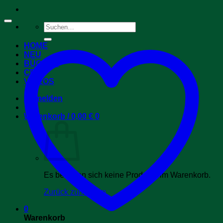
Suchen
nach:
HOME
NEU
BÜCHER
CDs
VIDEOS
Anmelden
Warenkorb /
0,00
€
0
Es befinden sich keine Produkte im Warenkorb.
Zurück zum Shop
0
Warenkorb