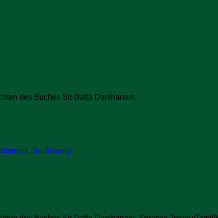
hichten des Buches Sri Datta Darshanam.
attatreya
,
Sri Swamiji
ichten des Buches Sri Datta Darshanam. Sprache Telugu/Tamil/Hi