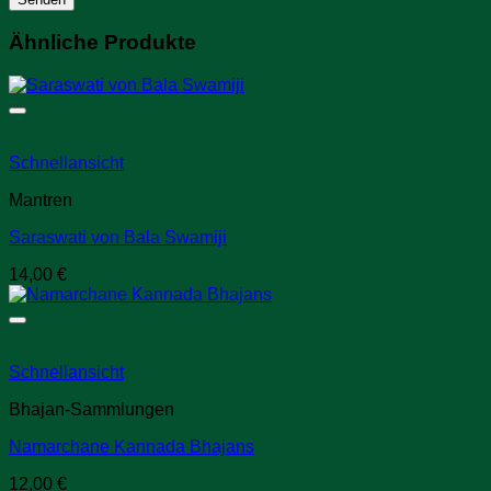
Ähnliche Produkte
Schnellansicht
Mantren
Saraswati von Bala Swamiji
14,00
€
Schnellansicht
Bhajan-Sammlungen
Namarchane Kannada Bhajans
12,00
€