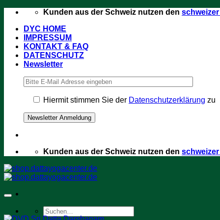
Zum
Kunden aus der Schweiz nutzen den
schweize
Inhalt
DYC HOME
springen
IMPRESSUM
KONTAKT & FAQ
DATENSCHUTZ
Newsletter
Hiermit stimmen Sie der
Datenschutzerklärung
zu
Kunden aus der Schweiz nutzen den
schweize
Suchen
nach: