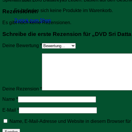
Es befinden sich keine Produkte im Warenkorb.
Rezensionen
Zurück zum Shop
Es gibt noch keine Rezensionen.
Schreibe die erste Rezension für „DVD Sri Dat
Deine Bewertung
*
Deine Rezension
*
Name
*
E-Mail
*
Name, E-Mail-Adresse und Website in diesem Browser fü