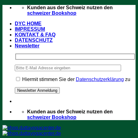
Zum
Kunden aus der Schweiz nutzen den
Inhalt
schweizer Bookshop
springen
DYC HOME
IMPRESSUM
KONTAKT & FAQ
DATENSCHUTZ
Newsletter
Hiermit stimmen Sie der
Datenschutzerklärung
zu
Kunden aus der Schweiz nutzen den
schweizer Bookshop