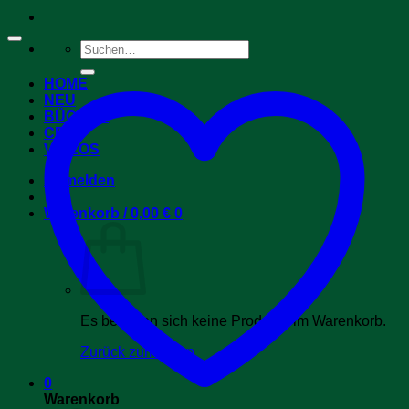
Suchen
nach:
HOME
NEU
BÜCHER
CDs
VIDEOS
Anmelden
Warenkorb /
0,00
€
0
Es befinden sich keine Produkte im Warenkorb.
Zurück zum Shop
0
Warenkorb