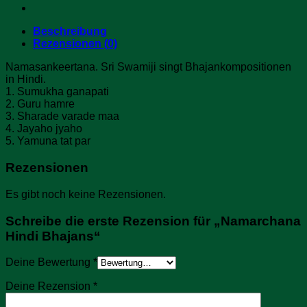
Beschreibung
Rezensionen (0)
Namasankeertana. Sri Swamiji singt Bhajankompositionen
in Hindi.
1. Sumukha ganapati
2. Guru hamre
3. Sharade varade maa
4. Jayaho jyaho
5. Yamuna tat par
Rezensionen
Es gibt noch keine Rezensionen.
Schreibe die erste Rezension für „Namarchana
Hindi Bhajans“
Deine Bewertung
*
Deine Rezension
*