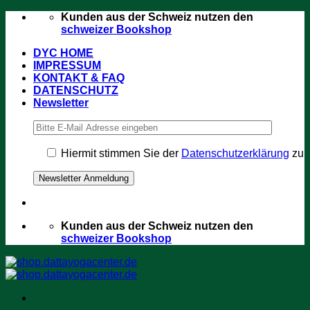
Zum
Kunden aus der Schweiz nutzen den
Inhalt
schweizer Bookshop
springen
DYC HOME
IMPRESSUM
KONTAKT & FAQ
DATENSCHUTZ
Newsletter
Hiermit stimmen Sie der
Datenschutzerklärung
zu
Kunden aus der Schweiz nutzen den
schweizer Bookshop