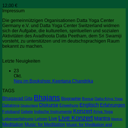
12,00
€
Impressum
Die gemeinnützigen Organisationen Datta Yoga Center
Germany e.V. und Datta Yoga Center Switzerland widmen
sich der Aufgabe, die kulturellen, spirituellen und sozialen
Aktivitäten des Avadhoota Datta Peetham, dem Sri Swamiji
vorsteht, zu unterstützen und im deutschsprachigen Raum
bekannt zu machen.
Letzte Neuigkeiten
23
Okt.
Keine
Neu im Bookshop: Keertana Chandrika
Kommentare
TAGS
zu
Bhajans
Neu
Bhagavad Gita
Biographie
Bonsai
Datta Kriya Yoga
im
Englisch
Diskurse
Erfahrungen
Dattatreya
Einweihung
Deutschland
Bookshop:
Konzert
Keertana
Fotoband
Indische Instrumente
Kriya Yoga
Gebete
Chandrika
Live Konzert
Mantra
Live
Lebenserfahrung
Lehren
Mantras
Meditation
Music for Meditation
Music for Meditation and