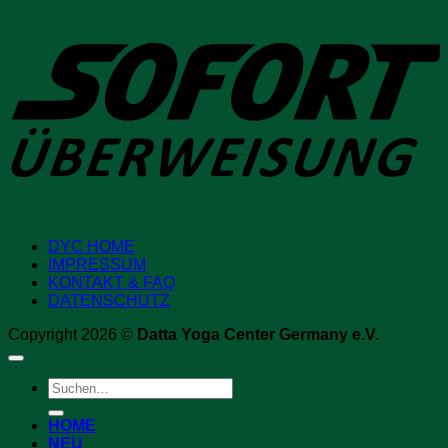
S
DYC HOME
IMPRESSUM
KONTAKT & FAQ
DATENSCHUTZ
Copyright 2026 ©
Datta Yoga Center Germany e.V.
Suchen
nach:
HOME
NEU