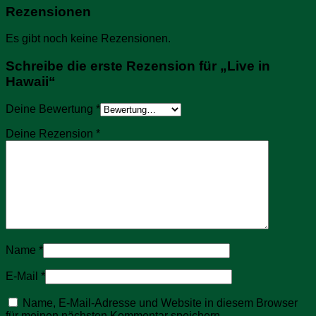
Rezensionen
Es gibt noch keine Rezensionen.
Schreibe die erste Rezension für „Live in
Hawaii“
Deine Bewertung
*
Deine Rezension
*
Name
*
E-Mail
*
Name, E-Mail-Adresse und Website in diesem Browser
für meinen nächsten Kommentar speichern.