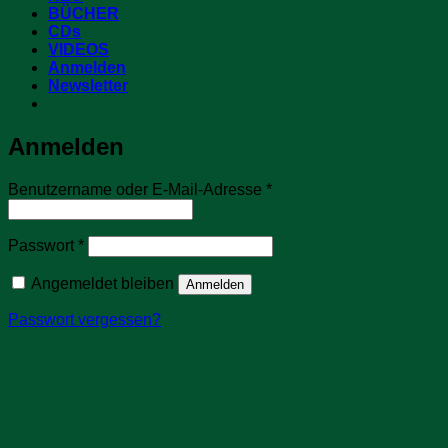
BÜCHER
CDs
VIDEOS
Anmelden
Newsletter
Anmelden
Erforderlich
Benutzername oder E-Mail-Adresse
*
Erforderlich
Passwort
*
Angemeldet bleiben
Anmelden
Passwort vergessen?
Registrieren
Erforderlich
E-Mail-Adresse
*
Ein Link zum Erstellen eines neuen Passworts wird an deine