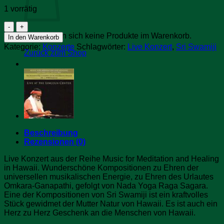
1 vorrätig
Live
in
Es befinden sich keine Produkte im Warenkorb.
In den Warenkorb
Hawaii
Kategorie:
Konzerte
Schlagwörter:
Live Konzert
,
Sri Swamiji
Menge
Zurück zum Shop
Beschreibung
Rezensionen (0)
Live Konzert aus der Reihe Music for Meditation and Healing
in Hawaii. Wunderschöne Kompositionen zu Ehren der
universellen musikalischen Energie, zu Ehren des Urlautes
Omkara-Ganapathi, gefolgt von Nada Yoga Raga Sagara.
Eine der Kompositionen von Sri Swamiji ist ein kraftvolles
Stück gewidmet der Mutter Natur von Hawaii. Es ist auch ein
Herz zu Herz Geschenk an die Menschen von Hawaii.