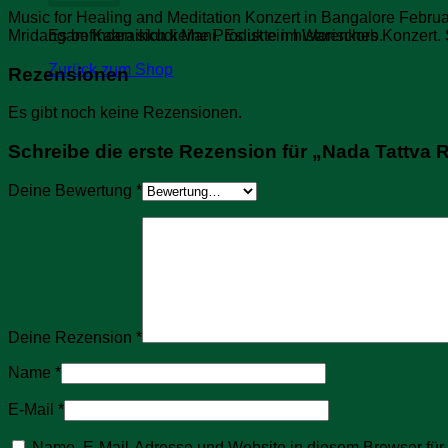
Music for Healing and Meditation Konzert in Bangalore Februa
Mridangam Kaaraikkudi Mani. Es ist ein historisches Konzert.
Es befinden sich keine Produkte im Warenkorb.
Zurück zum Shop
Rezensionen
Es gibt noch keine Rezensionen.
Schreibe die erste Rezension für „Nada Tattva 
Deine Bewertung
*
Deine Rezension
*
Name
*
E-Mail
*
Name, E-Mail-Adresse und Website in diesem Browser fü