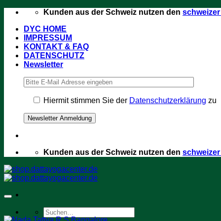
Zum
Kunden aus der Schweiz nutzen den
schweize
Inhalt
DYC HOME
springen
IMPRESSUM
KONTAKT & FAQ
DATENSCHUTZ
Newsletter
Hiermit stimmen Sie der
Datenschutzerklärung
zu
Kunden aus der Schweiz nutzen den
schweize
Suchen
nach: