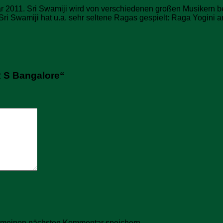
r 2011. Sri Swamiji wird von verschiedenen großen Musikern be
 Sri Swamiji hat u.a. sehr seltene Ragas gespielt: Raga Yogin
R S Bangalore“
r meinen nächsten Kommentar speichern.