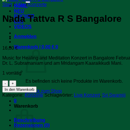
Start
/
CDs
/
Konzerte
HOME
NEU
Nada Tattva R S Bangalore
BÜCHER
CDs
VIDEOS
Anmelden
Warenkorb /
0,00
€
0
16,00
€
Music for Healing and Meditation Konzert in Bangalore Februar
Dr. L. Subramaniam und am Mridangam Kaaraikkudi Mani.
1 vorrätig
Es befinden sich keine Produkte im Warenkorb.
Nada
Tattva
In den Warenkorb
Zurück zum Shop
R
Kategorie:
Konzerte
Schlagwörter:
Live Konzert
,
Sri Swamiji
S
0
Bangalore
Warenkorb
Menge
Beschreibung
Rezensionen (0)