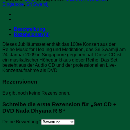
DVD
Singapore
,
Sri Swamiji
Nada
Dhyana
R
S
Menge
Beschreibung
Rezensionen (0)
Dieses Jubiläumsset enthält das 100te Konzert aus der
Reihe Music for Healing und Meditation, das Sri Swamiji am
24. Januar 2009 in Singapoore gegeben hat. Diese CD ist
ein musikalischer Höhepunkt aus dieser Reihe. Das Set
besteht aus der Audio CD und der professionellen Live-
Konzertaufnahme als DVD.
Rezensionen
Es gibt noch keine Rezensionen.
Schreibe die erste Rezension für „Set CD +
DVD Nada Dhyana R S“
Deine Bewertung
*