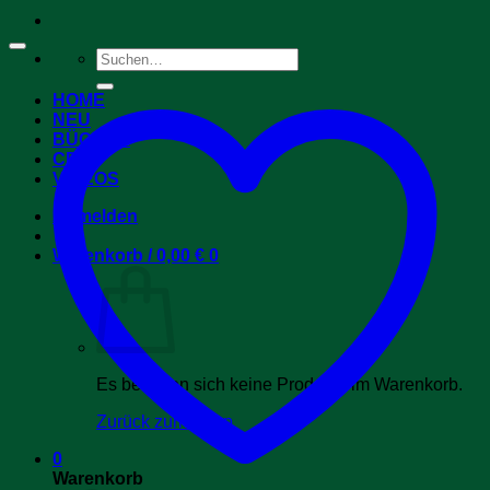
Suchen
nach:
HOME
NEU
BÜCHER
CDs
VIDEOS
Anmelden
Warenkorb /
0,00
€
0
Es befinden sich keine Produkte im Warenkorb.
Zurück zum Shop
0
Warenkorb