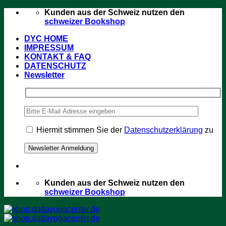
Zum
Kunden aus der Schweiz nutzen den
Inhalt
schweizer Bookshop
springen
DYC HOME
IMPRESSUM
KONTAKT & FAQ
DATENSCHUTZ
Newsletter
Hiermit stimmen Sie der
Datenschutzerklärung
zu
Kunden aus der Schweiz nutzen den
schweizer Bookshop