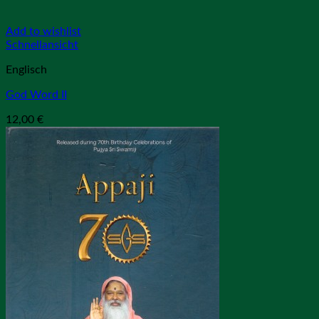
Add to wishlist
Schnellansicht
Englisch
God Word II
12,00
€