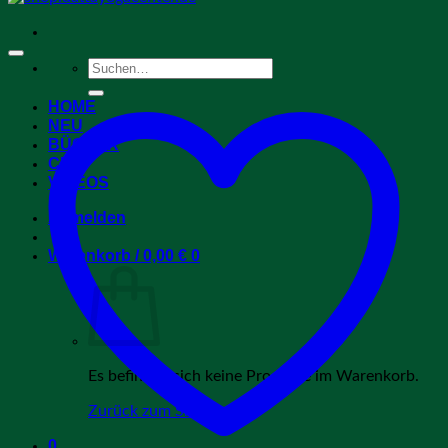
Suchen
nach:
HOME
NEU
BÜCHER
CDs
VIDEOS
Anmelden
Warenkorb /
0,00
€
0
Es befinden sich keine Produkte im Warenkorb.
Zurück zum Shop
0