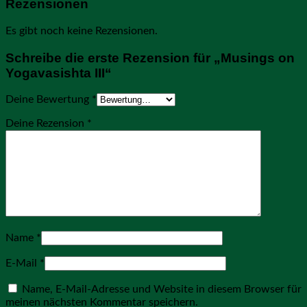
Rezensionen
Es gibt noch keine Rezensionen.
Schreibe die erste Rezension für „Musings on
Yogavasishta III“
Deine Bewertung
*
Deine Rezension
*
Name
*
E-Mail
*
Name, E-Mail-Adresse und Website in diesem Browser für
meinen nächsten Kommentar speichern.