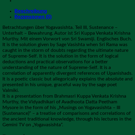
Beschreibung
Rezensionen (0)
Betrachtungen über Yogavasishta. Teil III, Sustenance –
Unterhalt – Bewahrung. Autor ist Sri Kuppa Venkata Krishna
Murthy. Mit einem Vorwort von Sri Swamiji. Englisches Buch.
It is the solution given by Sage Vasishta when Sri Rama was
caught in the storm of doubts regarding the ultimate nature
of Supreme-Self. It is the solution in the form of logical
deductions and practical observations for a better
understanding of the nature of Supreme-Self. It is a
correlation of apparently divergent references of Upanishads.
It is a poetic classic but allegorically explains the absolute and
presented in his unique, graceful way by the sage poet
Valmiki.
It is a presentation from Brahmasri Kuppa Venkata Krishna
Murthy, the Vidyadhikari of Avadhoota Datta Peetham
Mysore in the form of his „Musings on Yogavasishta – III
(Sustenance)“ – a treatise of comparisons and correlations of
the ancient traditional knowledge, through his lectures in the
Gemini TV on „Yogavasishta“.