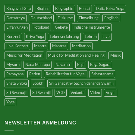
Chandrika
Bhagavad Gita
Bhajans
Biographie
Bonsai
Datta Kriya Yoga
Dattatreya
Deutschland
Diskurse
Einweihung
Englisch
Erfahrungen
Fotoband
Gebete
Indische Instrumente
Konzert
Kriya Yoga
Lebenserfahrung
Lehren
Live
Live Konzert
Mantra
Mantras
Meditation
Music for Meditation
Music for Meditation and Healing
Musik
Mysuru
Nada Mantapa
Navaratri
Puja
Raga Sagara
Ramayana
Reden
Rehabilitation für Vögel
Sahasranama
Shata Shloki
Sookti
Sri Ganapathy Sachchidananda Swamiji
Sri Swamaiji
Sri Swamiji
VCD
Vedanta
Video
Vögel
Yoga
NEWSLETTER ANMELDUNG