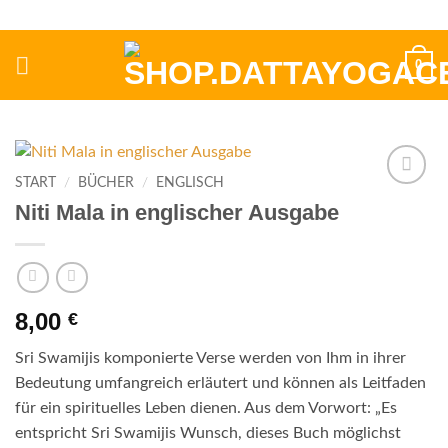
Zum
Inhalt
springen
0
START
/
BÜCHER
/
ENGLISCH
Add to
Niti Mala in englischer Ausgabe
wishlist
8,00
€
Sri Swamijis komponierte Verse werden von Ihm in ihrer
Bedeutung umfangreich erläutert und können als Leitfaden
für ein spirituelles Leben dienen. Aus dem Vorwort: „Es
entspricht Sri Swamijis Wunsch, dieses Buch möglichst