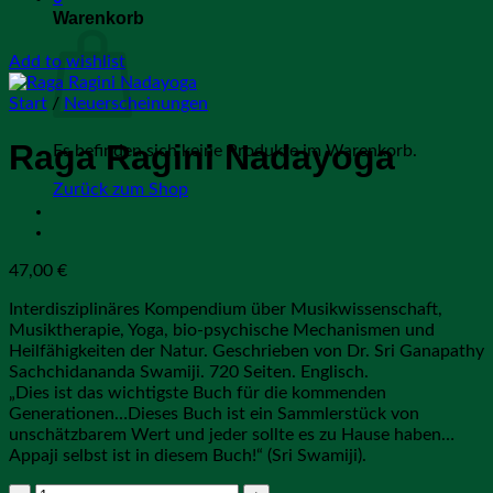
Warenkorb
Add to wishlist
Start
/
Neuerscheinungen
Raga Ragini Nadayoga
Es befinden sich keine Produkte im Warenkorb.
Zurück zum Shop
47,00
€
Interdisziplinäres Kompendium über Musikwissenschaft,
Musiktherapie, Yoga, bio-psychische Mechanismen und
Heilfähigkeiten der Natur. Geschrieben von Dr. Sri Ganapathy
Sachchidananda Swamiji. 720 Seiten. Englisch.
„Dies ist das wichtigste Buch für die kommenden
Generationen…Dieses Buch ist ein Sammlerstück von
unschätzbarem Wert und jeder sollte es zu Hause haben…
Appaji selbst ist in diesem Buch!“ (Sri Swamiji).