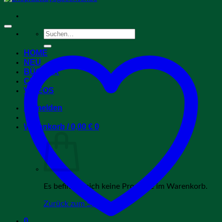
Suchen
nach:
HOME
NEU
BÜCHER
CDs
VIDEOS
Anmelden
Warenkorb /
0,00
€
0
Es befinden sich keine Produkte im Warenkorb.
Zurück zum Shop
0