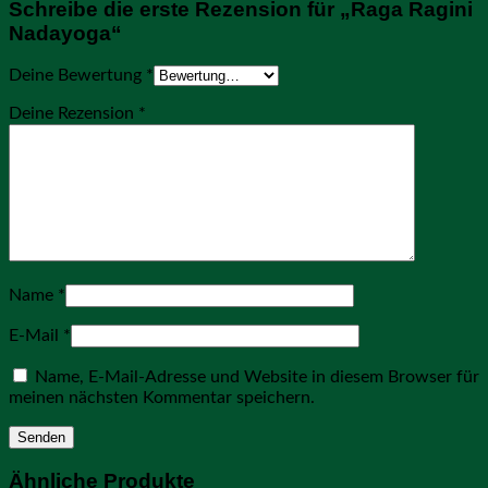
Schreibe die erste Rezension für „Raga Ragini
Nadayoga“
Deine Bewertung
*
Deine Rezension
*
Name
*
E-Mail
*
Name, E-Mail-Adresse und Website in diesem Browser für
meinen nächsten Kommentar speichern.
Ähnliche Produkte