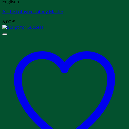
Englisch
At the Lotusfeet of my Master
6,00
€