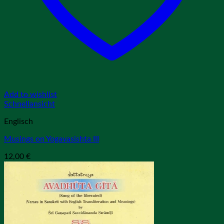
Add to wishlist
Schnellansicht
Englisch
Musings on Yogavasishta III
12,00
€