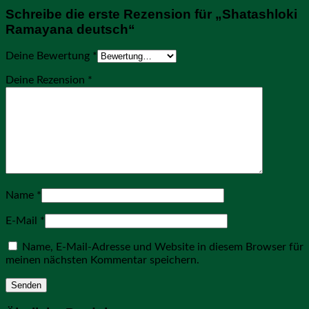
Schreibe die erste Rezension für „Shatashloki
Ramayana deutsch“
Deine Bewertung
*
Deine Rezension
*
Name
*
E-Mail
*
Name, E-Mail-Adresse und Website in diesem Browser für
meinen nächsten Kommentar speichern.