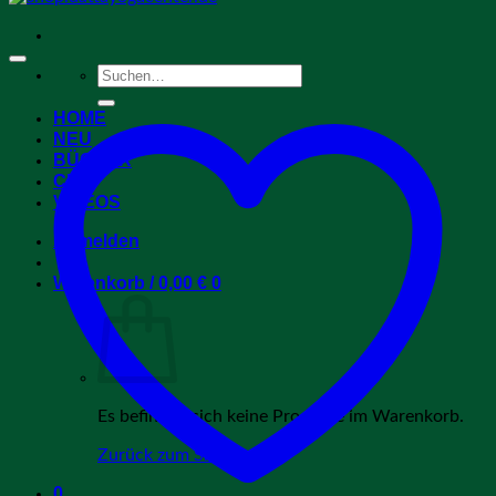
Suchen
nach:
HOME
NEU
BÜCHER
CDs
VIDEOS
Anmelden
Warenkorb /
0,00
€
0
Es befinden sich keine Produkte im Warenkorb.
Zurück zum Shop
0