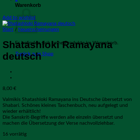
Warenkorb
Add to wishlist
Start
/
Neuerscheinungen
Shatashloki Ramayana
Es befinden sich keine Produkte im Warenkorb.
deutsch
Zurück zum Shop
8,00
€
Valmikis Shatashloki Ramayana ins Deutsche übersetzt von
Shabari. Schönes kleines Taschenbuch, neu aufgelegt und
wieder erhältlich!
Die Sanskrit-Begriffe werden alle einzeln übersetzt und
machen die Übersetzung der Verse nachvollziehbar.
16 vorrätig